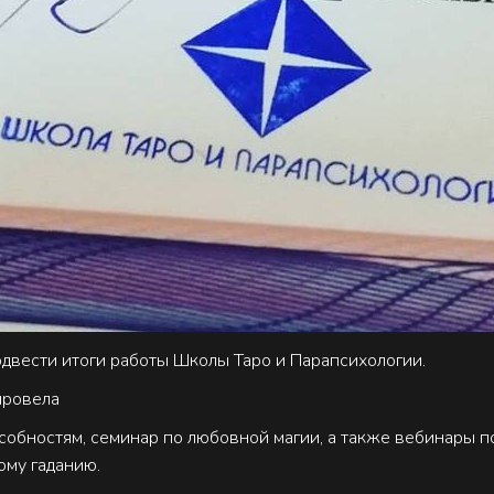
одвести итоги работы Школы Таро и Парапсихологии.
 провела
собностям, семинар по любовной магии, а также вебинары по
кому гаданию.