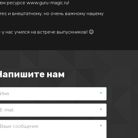
ем ресурсе www.guru-magic.ru!
res и внештатному, но очень важному нашему
 у нас учился на встрече выпускников! 😉
Напишите нам
*
*
*